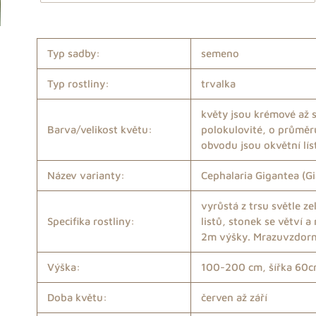
Přidání
produktu
Typ sadby:
semeno
do
košíku
Typ rostliny:
trvalka
květy jsou krémové až s
Barva/velikost květu:
polokulovité, o průměr
obvodu jsou okvětní líst
Název varianty:
Cephalaria Gigantea (G
vyrůstá z trsu světle z
Specifika rostliny:
listů, stonek se větví 
2m výšky. Mrazuvzdorn
Výška:
100-200 cm, šířka 60
Doba květu:
červen až září