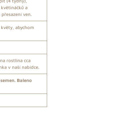
it (4 týdny),
 květináčků a
 přesazení ven.
 květy, abychom
na rostlina cca
nka v naší nabídce.
s semen. Baleno