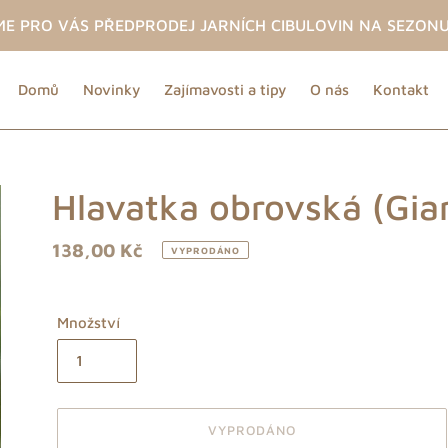
SME PRO VÁS PŘEDPRODEJ JARNÍCH CIBULOVIN NA SEZONU
Domů
Novinky
Zajímavosti a tipy
O nás
Kontakt
Hlavatka obrovská (Gia
Běžná
138,00 Kč
VYPRODÁNO
cena
Množství
VYPRODÁNO