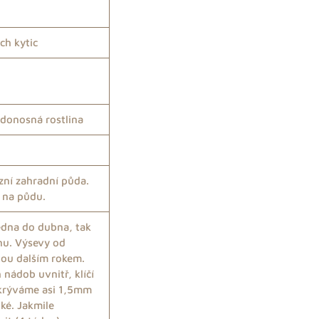
ch kytic
edonosná rostlina
ní zahradní půda.
 na půdu.
dna do dubna, tak
vnu. Výsevy od
tou dalším rokem.
nádob uvnitř, klíčí
akrýváme asi 1,5mm
ké. Jakmile