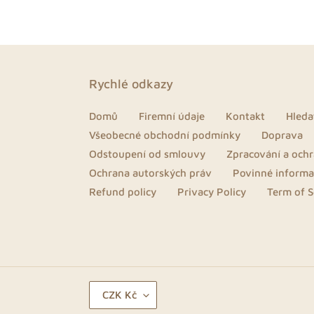
Rychlé odkazy
Domů
Firemní údaje
Kontakt
Hleda
Všeobecné obchodní podmínky
Doprava
Odstoupení od smlouvy
Zpracování a och
Ochrana autorských práv
Povinné inform
Refund policy
Privacy Policy
Term of S
M
CZK Kč
Ě