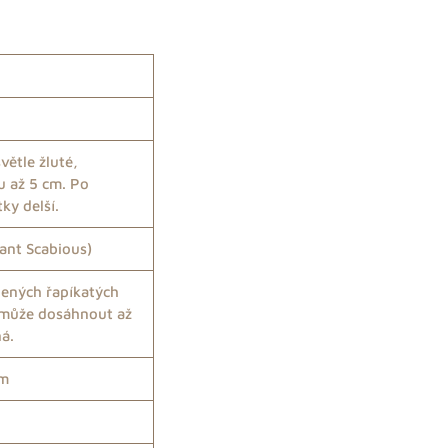
větle žluté,
u až 5 cm. Po
ky delší.
iant Scabious)
elených řapíkatých
a může dosáhnout až
á.
cm