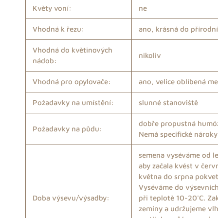
Květy voní:
ne
Vhodná k řezu:
ano, krásná do přírodní
Vhodná do květinových
nikoliv
nádob:
Vhodná pro opylovače:
ano, velice oblíbená m
Požadavky na umístění:
slunné stanoviště
dobře propustná humóz
Požadavky na půdu:
Nemá specifické nároky
semena vyséváme od le
aby začala kvést v čer
května do srpna pokve
Vyséváme do výsevních 
Doba výsevu/výsadby:
při teplotě 10-20'C. Z
zeminy a udržujeme vlh