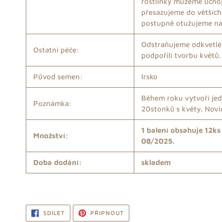
rostlinky můžeme uchop
přesazujeme do větších
postupně otužujeme na
Odstraňujeme odkvetlé
Ostatní péče:
podpořili tvorbu květů.
Původ semen:
Irsko
Během roku vytvoří jed
Poznámka:
20stonků s květy. Novi
1 balení obsahuje 12k
Množství:
08/2025.
Doba dodání:
skladem
SDÍLET
PŘIPNOUT
SDÍLET
PŘIPNOUT
NA
NA