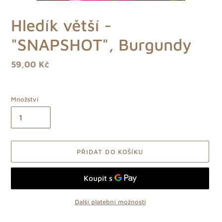
Hledík větší -
"SNAPSHOT", Burgundy
Běžná
59,00 Kč
cena
Množství
PŘIDAT DO KOŠÍKU
Další platební možnosti
Přidání