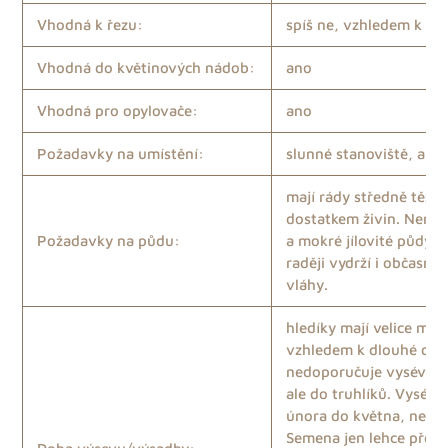
Vhodná k řezu:
spíš ne, vzhledem k výš
Vhodná do květinových nádob:
ano
Vhodná pro opylovače:
ano
Požadavky na umístění:
slunné stanoviště, ale i
mají rády středně těžké
dostatkem živin. Nemaj
Požadavky na půdu:
a mokré jílovité půdy k
raději vydrží i občasný
vláhy.
hledíky mají velice mal
vzhledem k dlouhé době
nedoporučuje vysévat 
ale do truhlíků. Vysév
února do května, nejlé
Semena jen lehce přek