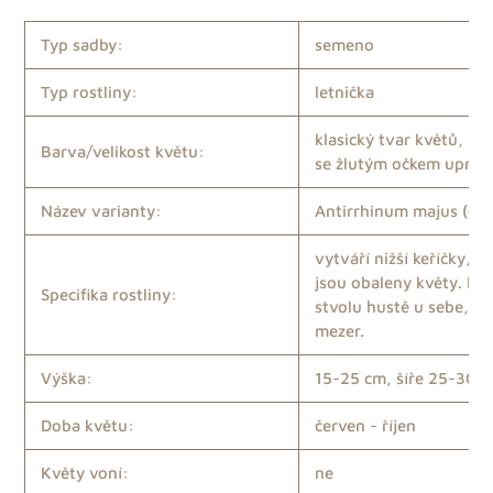
produktu
do
Typ sadby:
semeno
košíku
Typ rostliny:
letnička
klasický tvar květů, kv
Barva/velikost květu:
se žlutým očkem uprost
Název varianty:
Antirrhinum majus (dw
vytváří nižší keříčky, j
jsou obaleny květy. Kvě
Specifika rostliny:
stvolu hustě u sebe, be
mezer.
Výška:
15-25 cm, šíře 25-30 
Doba květu:
červen - říjen
Květy voní:
ne