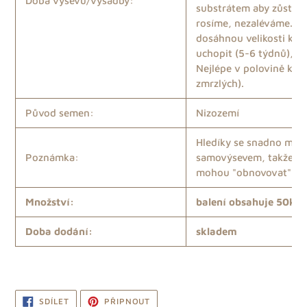
Doba výsevu/výsadby:
substrátem aby zůstala
rosíme, nezaléváme. Ja
dosáhnou velikosti kdy
uchopit (5-6 týdnů), m
Nejlépe v polovině kvě
zmrzlých).
Původ semen:
Nizozemí
Hledíky se snadno mno
Poznámka:
samovýsevem, takže se
mohou "obnovovat" něk
Množství:
balení obsahuje 50ks
Doba dodání:
skladem
SDÍLET
PŘIPNOUT
SDÍLET
PŘIPNOUT