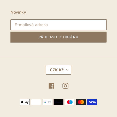
Novinky
PŘIHLÁSIT K ODBĚRU
M
CZK Kč
Ě
N
A
Facebook
Instagram
Platební
metody