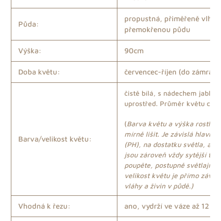
propustná, přiměřeně vlhká
Půda:
přemokřenou půdu
Výška:
90cm
Doba květu:
červencec-říjen (do zámrazu
čistě bílá, s nádechem jablko
uprostřed. Průměr květu cca 
(
Barva květu a výška rostlin
mírně lišit. Je závislá hlavně
Barva/velikost květu:
(PH), na dostatku světla, a te
jsou zároveň vždy sytější těs
poupěte, postupně světlají. V
velikost květu je přímo závis
vláhy a živin v půdě.)
Vhodná k řezu:
ano, vydrží ve váze až 12 dn