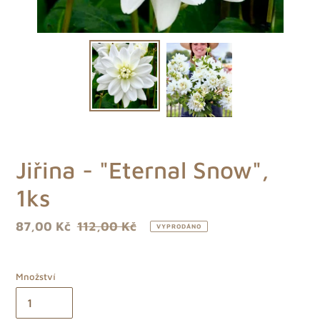
Jiřina - "Eternal Snow",
1ks
Prodejní
87,00 Kč
Běžná
112,00 Kč
VYPRODÁNO
cena
cena
Množství