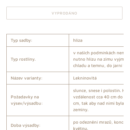
VYPRODÁNO
Přidání
produktu
do
Typ sadby:
hlíza
košíku
v našich podmínkách není trv
Typ rostliny.
nutno hlízu na zimu vyjmout
chladu a temnu, do jarní vý
Název varianty:
Leknínovitá
slunce, snese i polostín. Hlíz
Požadavky na
vzdálenost cca 40 cm do hl
výsev/výsadbu:
cm, tak aby nad nimi byla v
zeminy.
po odeznění mrazů, koncem
Doba výsadby:
květnu.