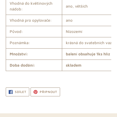
Vhodná do květinových
ano, větších
nádob:
Vhodná pro opylovače:
ano
Původ:
Nizozemí
Poznámka:
krásná do svatebních vazeb
Množství:
balení obsahuje 1ks hlíz
Doba dodání:
skladem
SDÍLET
PŘIPNOUT
SDÍLET
PŘIPNOUT
NA
NA
FACEBOOKU
PINTERESTU