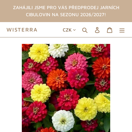
Přeskočit
ZAHÁJILI JSME PRO VÁS PŘEDPRODEJ JARNÍCH
na
CIBULOVIN NA SEZONU 2026/2027!
obsah
MĚNA
WISTERRA
Hledat
Přihlásit se
Košík
CZK