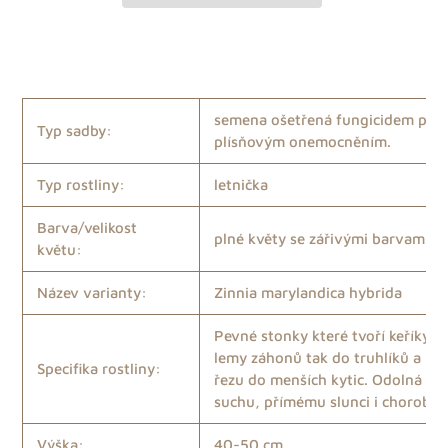
Přidání
produktu
do
košíku
semena ošetřená fungicidem pro
Typ sadby:
plísňovým onemocněním.
Typ rostliny:
letnička
Barva/velikost
plné květy se zářivými barvami. M
květu:
Název varianty:
Zinnia marylandica hybrida
Pevné stonky které tvoří keříky, 
lemy záhonů tak do truhlíků a ná
Specifika rostliny:
řezu do menších kytic. Odolná vůč
suchu, přímému slunci i chorobá
Výška:
40-50 cm