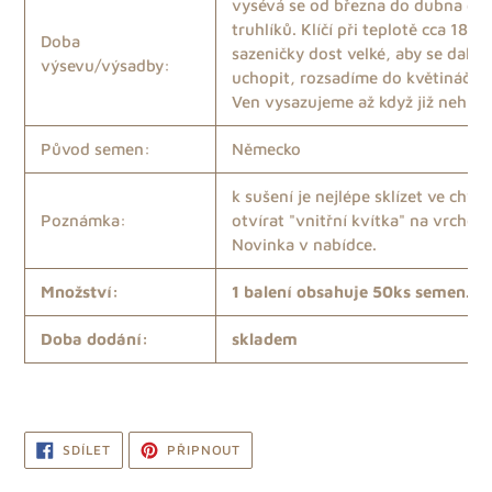
vysévá se od března do dubna do
truhlíků. Klíčí při teplotě cca 18'
Doba
sazeničky dost velké, aby se daly
výsevu/výsadby:
uchopit, rozsadíme do květináčků
Ven vysazujeme až když již nehroz
Původ semen:
Německo
k sušení je nejlépe sklízet ve chvíl
Poznámka:
otvírat "vnitřní kvítka" na vrchol
Novinka v nabídce.
Množství:
1 balení obsahuje 50ks semen. B
Doba dodání:
skladem
SDÍLET
PŘIPNOUT
SDÍLET
PŘIPNOUT
NA
NA
FACEBOOKU
PINTERESTU