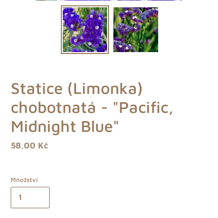
Statice (Limonka)
chobotnatá - "Pacific,
Midnight Blue"
Běžná
58,00 Kč
cena
Množství