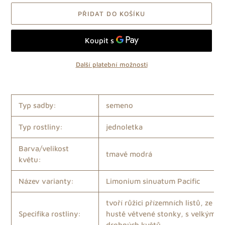
PŘIDAT DO KOŠÍKU
Další platební možnosti
Přidání
produktu
do
Typ sadby:
semeno
košíku
Typ rostliny:
jednoletka
Barva/velikost
tmavě modrá
květu:
Název varianty:
Limonium
sinuatum Pacific
tvoří růžici přízemních listů, ze k
Specifika rostliny:
hustě větvené stonky, s velkým 
drobných květů.