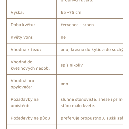
Výška:
65 -75 cm
Doba květu:
červenec - srpen
Květy voní:
ne
Vhodná k řezu:
ano, krásná do kytic a do suchých
Vhodná do
spíš nikoliv
květinových nádob:
Vhodná pro
ano
opylovače:
Požadavky na
slunné stanoviště, snese i přímé p
umístění:
stínu málo kvete.
Požadavky na půdu:
preferuje propustnou, sušší zahr