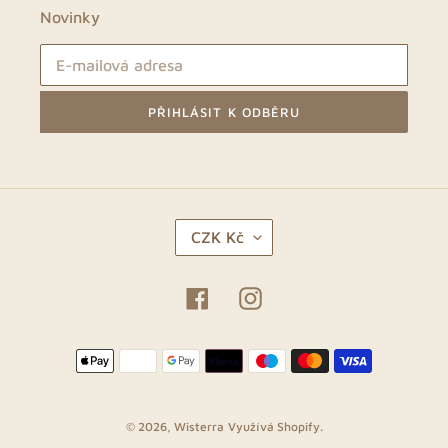
Novinky
PŘIHLÁSIT K ODBĚRU
M
CZK Kč
Ě
N
A
Facebook
Instagram
Platební
metody
© 2026,
Wisterra
Využívá Shopify.